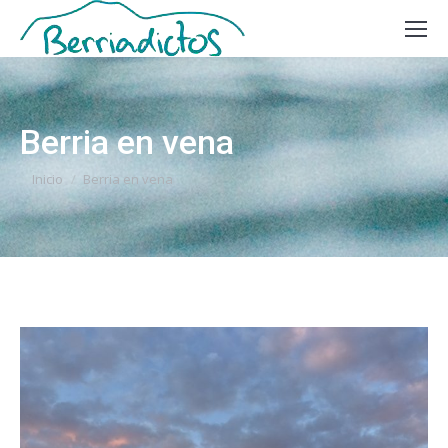
Berria en vena
Estás aquí:
Inicio
Berria en vena