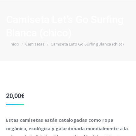
Camiseta Let’s Go Surfing
Blanca (chico)
Estás aquí:
Inicio
Camisetas
Camiseta Let’s Go Surfing Blanca (chico)
20,00
€
Estas camisetas están catalogadas como ropa
orgánica, ecológica y galardonada mundialmente a la