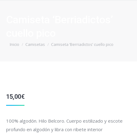
Camiseta ‘Berriadictos’
cuello pico
Estás aquí:
Inicio
Camisetas
Camiseta ‘Berriadictos’ cuello pico
15,00
€
100% algodón. Hilo Belcoro. Cuerpo estilizado y escote
profundo en algodón y libra con ribete interior