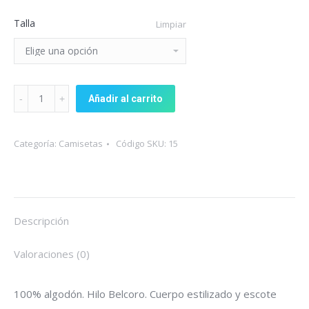
Talla
Limpiar
Camiseta
Añadir al carrito
'Berriadictos'
cuello
Categoría:
Camisetas
Código SKU:
15
pico
quantity
Descripción
Valoraciones (0)
100% algodón. Hilo Belcoro. Cuerpo estilizado y escote