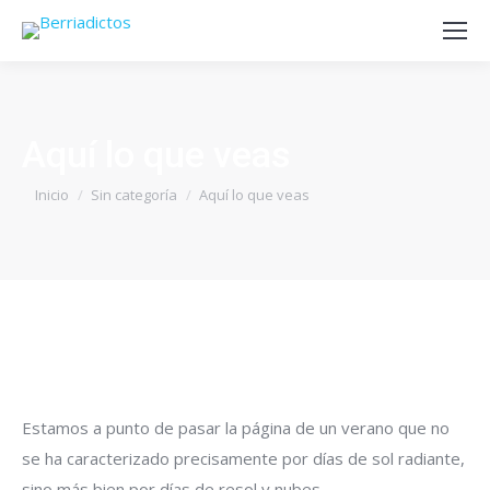
Aquí lo que veas
Estás aquí:
Inicio
Sin categoría
Aquí lo que veas
Estamos a punto de pasar la página de un verano que no
se ha caracterizado precisamente por días de sol radiante,
sino más bien por días de resol y nubes.