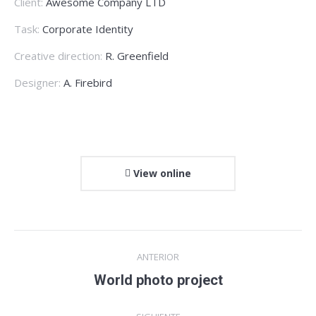
Client:
Awesome Company LTD
Task:
Corporate Identity
Creative direction:
R. Greenfield
Designer:
A. Firebird
View online
Navegación
ANTERIOR
entre
Proyecto
World photo project
anterior
proyectos