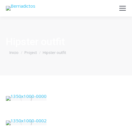
Hipster outfit
Estás aquí:
Inicio
Project
Hipster outfit