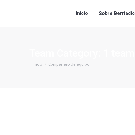
Inicio
Sobre Berriadic
Team Category:
1 team
Estás aquí:
Inicio
Compañero de equipo