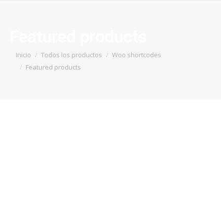
Featured products
Estás aquí:
Inicio
Todos los productos
Woo shortcodes
Featured products