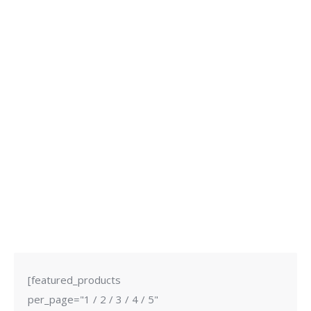
Camiseta Let’s Go Surfing Blanca (chico)
20,00
€
Seleccionar opciones
[featured_products
per_page="1 / 2 / 3 / 4 / 5"